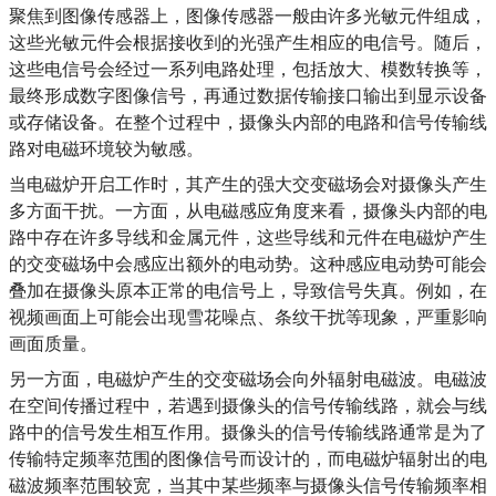
聚焦到图像传感器上，图像传感器一般由许多光敏元件组成，
这些光敏元件会根据接收到的光强产生相应的电信号。随后，
这些电信号会经过一系列电路处理，包括放大、模数转换等，
最终形成数字图像信号，再通过数据传输接口输出到显示设备
或存储设备。在整个过程中，摄像头内部的电路和信号传输线
路对电磁环境较为敏感。
当电磁炉开启工作时，其产生的强大交变磁场会对摄像头产生
多方面干扰。一方面，从电磁感应角度来看，摄像头内部的电
路中存在许多导线和金属元件，这些导线和元件在电磁炉产生
的交变磁场中会感应出额外的电动势。这种感应电动势可能会
叠加在摄像头原本正常的电信号上，导致信号失真。例如，在
视频画面上可能会出现雪花噪点、条纹干扰等现象，严重影响
画面质量。
另一方面，电磁炉产生的交变磁场会向外辐射电磁波。电磁波
在空间传播过程中，若遇到摄像头的信号传输线路，就会与线
路中的信号发生相互作用。摄像头的信号传输线路通常是为了
传输特定频率范围的图像信号而设计的，而电磁炉辐射出的电
磁波频率范围较宽，当其中某些频率与摄像头信号传输频率相