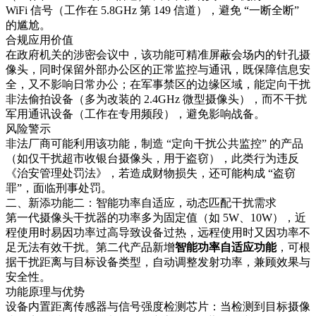
WiFi 信号（工作在 5.8GHz 第 149 信道），避免 “一断全断”
的尴尬。​
合规应用价值​
在政府机关的涉密会议中，该功能可精准屏蔽会场内的针孔摄
像头，同时保留外部办公区的正常监控与通讯，既保障信息安
全，又不影响日常办公；在军事禁区的边缘区域，能定向干扰
非法偷拍设备（多为改装的 2.4GHz 微型摄像头），而不干扰
军用通讯设备（工作在专用频段），避免影响战备。​
风险警示​
非法厂商可能利用该功能，制造 “定向干扰公共监控” 的产品
（如仅干扰超市收银台摄像头，用于盗窃），此类行为违反
《治安管理处罚法》，若造成财物损失，还可能构成 “盗窃
罪”，面临刑事处罚。​
二、新添功能二：智能功率自适应，动态匹配干扰需求​
第一代摄像头干扰器的功率多为固定值（如 5W、10W），近
程使用时易因功率过高导致设备过热，远程使用时又因功率不
足无法有效干扰。第二代产品新增
智能功率自适应功能
，可根
据干扰距离与目标设备类型，自动调整发射功率，兼顾效果与
安全性。​
功能原理与优势​
设备内置距离传感器与信号强度检测芯片：当检测到目标摄像