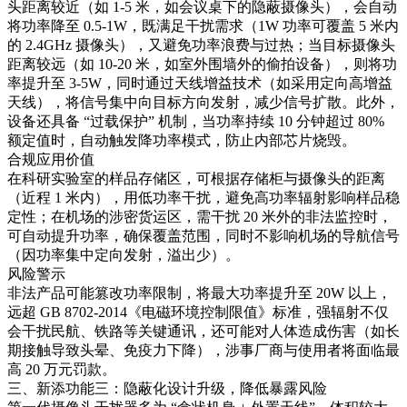
头距离较近（如 1-5 米，如会议桌下的隐蔽摄像头），会自动
将功率降至 0.5-1W，既满足干扰需求（1W 功率可覆盖 5 米内
的 2.4GHz 摄像头），又避免功率浪费与过热；当目标摄像头
距离较远（如 10-20 米，如室外围墙外的偷拍设备），则将功
率提升至 3-5W，同时通过天线增益技术（如采用定向高增益
天线），将信号集中向目标方向发射，减少信号扩散。此外，
设备还具备 “过载保护” 机制，当功率持续 10 分钟超过 80%
额定值时，自动触发降功率模式，防止内部芯片烧毁。​
合规应用价值​
在科研实验室的样品存储区，可根据存储柜与摄像头的距离
（近程 1 米内），用低功率干扰，避免高功率辐射影响样品稳
定性；在机场的涉密货运区，需干扰 20 米外的非法监控时，
可自动提升功率，确保覆盖范围，同时不影响机场的导航信号
（因功率集中定向发射，溢出少）。​
风险警示​
非法产品可能篡改功率限制，将最大功率提升至 20W 以上，
远超 GB 8702-2014《电磁环境控制限值》标准，强辐射不仅
会干扰民航、铁路等关键通讯，还可能对人体造成伤害（如长
期接触导致头晕、免疫力下降），涉事厂商与使用者将面临最
高 20 万元罚款。​
三、新添功能三：隐蔽化设计升级，降低暴露风险​