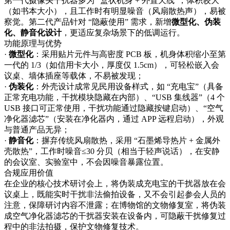
第一代摄像头干扰器多为 “盒状机身 + 外置天线”，体积较大
（如书本大小），且工作时有明显噪音（风扇散热声），易被
察觉。第二代产品针对 “隐蔽使用” 需求，新增
微型化、伪装
化、静音化设计
，更适应复杂场景下的低调运行。​
功能原理与优势​
·
微型化
：采用贴片元件与高密度 PCB 板，机身体积缩小至第
一代的 1/3（如信用卡大小，厚度仅 1.5cm），可轻松嵌入会
议桌、墙体插座等载体，不易被发现；​
·
伪装化
：外壳设计成常见民用设备样式，如 “充电宝”（具备
正常充电功能，干扰模块隐藏在内部）、“USB 集线器”（4 个
USB 接口可正常使用，干扰功能通过隐藏按键启动）、“空气
净化器滤芯”（安装在净化器内，通过 APP 远程启动），外观
与普通产品无异；​
·
静音化
：摒弃传统风扇散热，采用 “石墨烯导热片 + 金属外
壳散热”，工作时噪音≤30 分贝（相当于轻声说话），在安静
的会议室、实验室中，不会因噪音暴露位置。​
合规应用价值​
在企业的核心技术研讨会上，将伪装成充电宝的干扰器放在会
议桌上，既能实时干扰非法偷拍设备，又不会引起参会人员的
注意，保障研讨内容不泄露；在博物馆的文物修复室，将伪装
成空气净化器滤芯的干扰器安装在设备内，可隐蔽干扰修复过
程中的非法拍摄，保护文物修复技术。​