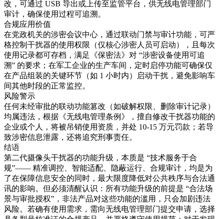
改，可通过 USB 导出或上传至监管平台，供无线电管理部门
审计，确保使用过程可追溯。​
合规应用价值​
在党政机关的涉密会议中心，通过联动门禁与审计功能，可严
格控制干扰器的使用权限（仅核心涉密人员可启动），且每次
使用记录都可存档，满足《保密法》对 “涉密设备使用可追
溯” 的要求；在军工企业的生产车间，定时启停功能可确保仅
在产品组装的关键环节（如 1 小时内）启动干扰，避免影响车
间其他时段的正常监控。​
风险警示​
任何未经审批的联动功能篡改（如破解权限、删除审计记录）
均属违法，根据《无线电管理条例》，擅自修改干扰器功能的
企业或个人，将被吊销使用资质，并处 10-15 万元罚款；若导
致涉密信息泄露，还将追究刑事责任。​
结语​
第二代摄像头干扰器的功能升级，本质是 “技术服务于合
规”—— 精准调控、智能适配、隐蔽运行、合规审计，均是为
了在保障信息安全的同时，最大限度降低对公共秩序与合法通
讯的影响。但必须清醒认识：所有功能升级的前提是 “合法场
景与审批授权”，非法产品对这些功能的滥用，只会加剧违法
风险。若确有使用需求，需向无线电管理部门提交申请，选择