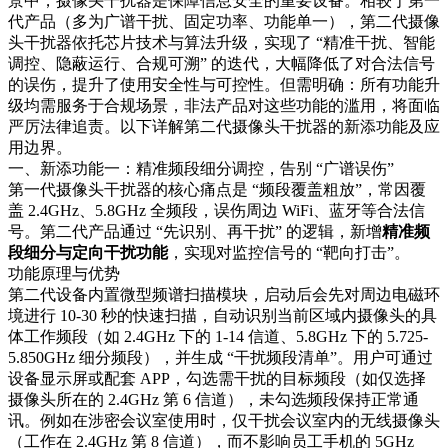
景中，摄像头干扰器是保障信息安全的重要设备。相较于第一
代产品（多为广谱干扰、固定功率、功能单一），第二代摄像
头干扰器依托芯片技术与算法升级，实现了 “精准干扰、智能
调控、隐蔽运行、合规可溯” 的迭代，大幅降低了对合法信号
的误伤，提升了使用安全性与可控性。但需明确：所有功能升
级均需服务于合规场景，非法产品对这些功能的滥用，将面临
严厉法律追责。以下详解第二代摄像头干扰器的新添功能及应
用边界。​
一、新添功能一：精准频段细分调控，告别 “广谱误伤”​
第一代摄像头干扰器的核心痛点是 “频段覆盖粗放”，常因覆
盖 2.4GHz、5.8GHz 全频段，误伤周边 WiFi、蓝牙等合法信
号。第二代产品通过 “先识别、再干扰” 的逻辑，新增
精准频
段细分与定向干扰功能
，实现对监控信号的 “靶向打击”。​
功能原理与优势​
第二代设备内置微型频谱扫描模块，启动后会先对周边电磁环
境进行 10-30 秒的快速扫描，自动识别当前区域内摄像头的具
体工作频段（如 2.4GHz 下的 1-14 信道、5.8GHz 下的 5.725-
5.850GHz 细分频段），并生成 “干扰频段清单”。用户可通过
设备显示屏或配套 APP，勾选需干扰的目标频段（如仅选择
摄像头所在的 2.4GHz 第 6 信道），未勾选频段保持正常通
讯。例如在涉密会议室使用时，仅干扰会议室内的无线摄像头
（工作在 2.4GHz 第 8 信道），而不影响员工手机的 5GHz