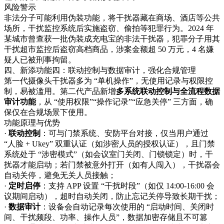
风险警示​
非法分子可能利用伪装功能，将干扰器藏在商场、酒店等公共
场所，干扰监控系统后实施盗窃、偷拍等犯罪行为。2024 年
某城市曾查获一批伪装成充电宝的非法干扰器，犯罪分子用其
干扰超市监控后盗窃高档商品，涉案金额超 50 万元，4 名嫌
疑人已被刑事拘留。​
四、新添功能四：联动控制与数据审计，强化合规管理​
第一代摄像头干扰器多为 “单机操作”，无使用记录与权限控
制，易被滥用。第二代产品新增
多系统联动控制与全流程数据
审计功能
，从 “使用权限”“操作记录”“应急关停” 三方面，确
保仅在合规场景下使用。​
功能原理与优势​
·
联动控制
：可与门禁系统、安防平台对接，仅当用户通过
“人脸 + Ukey” 双重认证（如涉密人员的授权认证），且门禁
系统处于 “涉密模式”（如会议室门关闭、门锁锁定）时，干
扰器才能启动；若门禁被意外打开（如有人闯入），干扰器会
自动关停，避免无关人员接触；​
·
定时启停
：支持 APP 设置 “干扰时段”（如仅 14:00-16:00 会
议期间启动），超时自动关闭，防止忘记关停导致长期干扰；​
·
数据审计
：设备会自动记录每次使用的 “启动时间、关闭时
间、干扰频段、功率、操作人员”，数据加密存储且不可篡