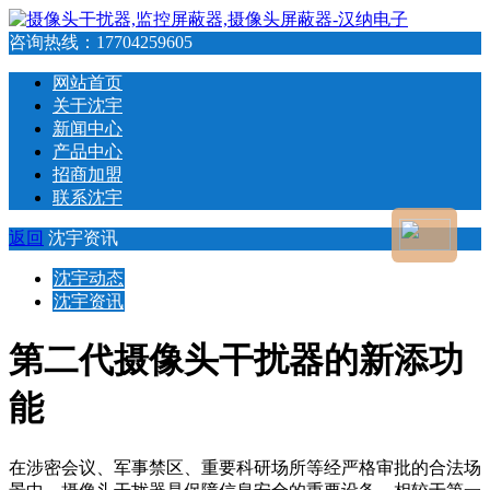
咨询热线：
17704259605
网站首页
关于沈宇
新闻中心
产品中心
招商加盟
联系沈宇
返回
沈宇资讯
沈宇动态
沈宇资讯
第二代摄像头干扰器的新添功
能
在涉密会议、军事禁区、重要科研场所等经严格审批的合法场