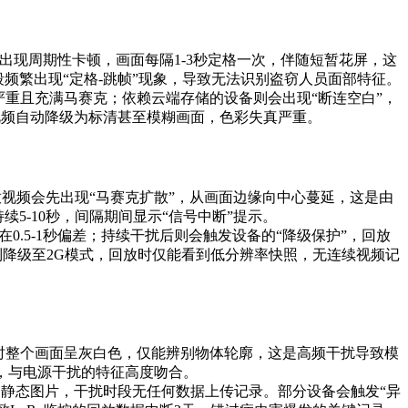
会出现周期性卡顿，画面每隔1-3秒定格一次，伴随短暂花屏，这
频繁出现“定格-跳帧”现象，导致无法识别盗窃人员面部特征。
重且充满马赛克；依赖云端存储的设备则会出现“断连空白”，
K视频自动降级为标清甚至模糊画面，色彩失真严重。
，回放视频会先出现“马赛克扩散”，从画面边缘向中心蔓延，这是由
5-10秒，间隔期间显示“信号中断”提示。
.5-1秒偏差；持续干扰后则会触发设备的“降级保护”，回放
会强制降级至2G模式，回放时仅能看到低分辨率快照，无连续视频记
重时整个画面呈灰白色，仅能辨别物体轮廓，这是高频干扰导致模
动，与电源干扰的特征高度吻合。
前的静态图片，干扰时段无任何数据上传记录。部分设备会触发“异