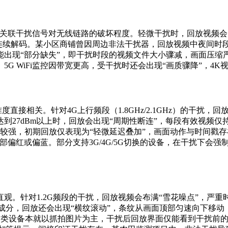
异常直接关联干扰信号对无线链路的破坏程度。轻微干扰时，回放视频
连续解码。某小区商铺曾因周边非法干扰器，回放视频中夜间时段
出现“部分缺失”，即干扰时段的视频文件大小骤减，画面压缩严
G WiFi监控因带宽更高，受干扰时还会出现“画质骤降”，4
直接相关。针对4G上行频段（1.8GHz/2.1GHz）的干扰
27dBm以上时，回放会出现“周期性断连”，每段有效视频仅持续
较强，初期回放仅表现为“轻微延迟叠加”，画面动作与时间戳存在0
面部偏红或偏蓝。部分支持3G/4G/5G切换的设备，在干扰下
观。针对1.2G频段的干扰，回放视频会布满“雪花噪点”，严
频成分，回放还会出现“横纹滚动”，条纹从画面顶部匀速向下移
缺失”，这类设备本就以抓拍图片为主，干扰后回放界面仅能看到干扰