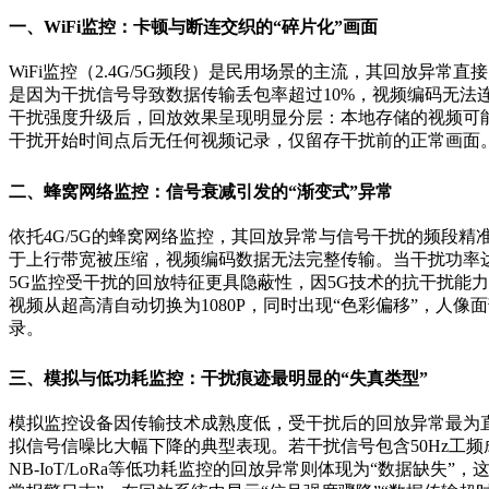
一、WiFi监控：卡顿与断连交织的“碎片化”画面
WiFi监控（2.4G/5G频段）是民用场景的主流，其回放
是因为干扰信号导致数据传输丢包率超过10%，视频编码无法
干扰强度升级后，回放效果呈现明显分层：本地存储的视频可能
干扰开始时间点后无任何视频记录，仅留存干扰前的正常画面。5
二、蜂窝网络监控：信号衰减引发的“渐变式”异常
依托4G/5G的蜂窝网络监控，其回放异常与信号干扰的频段精准度
于上行带宽被压缩，视频编码数据无法完整传输。当干扰功率达到
5G监控受干扰的回放特征更具隐蔽性，因5G技术的抗干扰能力
视频从超高清自动切换为1080P，同时出现“色彩偏移”，人像
录。
三、模拟与低功耗监控：干扰痕迹最明显的“失真类型”
模拟监控设备因传输技术成熟度低，受干扰后的回放异常最为直
拟信号信噪比大幅下降的典型表现。若干扰信号包含50Hz工
NB-IoT/LoRa等低功耗监控的回放异常则体现为“数据