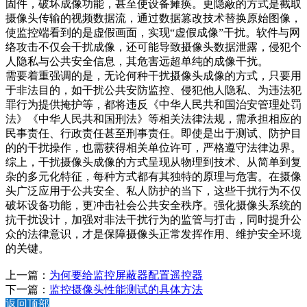
固件，破坏成像功能，甚至使设备瘫痪。更隐蔽的方式是截取
摄像头传输的视频数据流，通过数据篡改技术替换原始图像，
使监控端看到的是虚假画面，实现“虚假成像”干扰。软件与网
络攻击不仅会干扰成像，还可能导致摄像头数据泄露，侵犯个
人隐私与公共安全信息，其危害远超单纯的成像干扰。
需要着重强调的是，无论何种干扰摄像头成像的方式，只要用
于非法目的，如干扰公共安防监控、侵犯他人隐私、为违法犯
罪行为提供掩护等，都将违反《中华人民共和国治安管理处罚
法》《中华人民共和国刑法》等相关法律法规，需承担相应的
民事责任、行政责任甚至刑事责任。即使是出于测试、防护目
的的干扰操作，也需获得相关单位许可，严格遵守法律边界。
综上，干扰摄像头成像的方式呈现从物理到技术、从简单到复
杂的多元化特征，每种方式都有其独特的原理与危害。在摄像
头广泛应用于公共安全、私人防护的当下，这些干扰行为不仅
破坏设备功能，更冲击社会公共安全秩序。强化摄像头系统的
抗干扰设计，加强对非法干扰行为的监管与打击，同时提升公
众的法律意识，才是保障摄像头正常发挥作用、维护安全环境
的关键。
上一篇：
为何要给监控屏蔽器配置遥控器
下一篇：
监控摄像头性能测试的具体方法
返回顶部