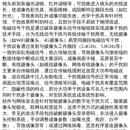
镜头前加装偏光滤镜、红外滤镜等，可扭曲进入镜头的光线波
长，使成像色彩失真、画面模糊，或阻断特定频段光线（如红
外光），导致夜间红外成像功能失效。光学干扰具有针对性
强、干扰效果即时的特点，且部分手段不易留下物理痕迹。
电磁信号干扰是通过破坏摄像头信号传输链路实现成像干扰的
技术手段，分为无线信号干扰与有线传输干扰两类。无线摄像
头（如WiFi摄像头、4G摄像头）易受同频段电磁信号干扰，
干扰设备通过发射与摄像头工作频段（2.4GHz、5.8GHz等）
一致的杂乱电磁信号，抢占传输信道，导致摄像头与接收端的
数据传输中断或出现大量误码，成像画面卡顿、花屏甚至中
断。有线摄像头（如模拟摄像头、网络有线摄像头）的干扰则
主要来自传输线路，通过在传输线缆附近放置大功率电磁设
备，或在线路中注入杂散电流，干扰视频信号的正常传输，使
画面出现雪花噪点、信号漂移等问题。电磁干扰具有覆盖范围
广、隐蔽性强的特点，部分大功率干扰设备可在几十米范围内
同时干扰多个摄像头，对安防系统造成系统性影响。
软件与网络攻击是针对智能摄像头的数字化干扰方式，随着摄
像头智能化、联网化程度提升，这类干扰方式的威胁性逐渐增
大。常见的攻击手段包括破解摄像头登录密码，非法侵入摄像
头控制系统，手动调整成像参数（如曝光度、焦距、白平
衡），导致成像异常；或通过网络病毒、恶意程序篡改摄像头