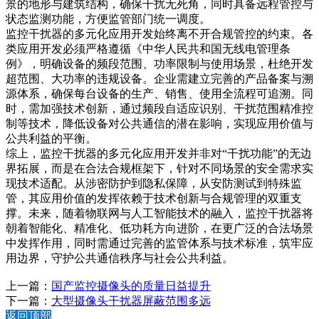
景的地形与建筑结构，确保干扰无死角，同时具备远程管控与
状态监测功能，方便监管部门统一调度。
监控干扰器的多元化应用开发始终离不开合规管控的约束。各
类应用开发必须严格遵循《中华人民共和国无线电管理条
例》，明确设备的频段范围、功率限制与使用场景，杜绝开发
超范围、大功率的违规设备。企业需建立完善的产品备案与溯
源体系，确保每台设备的生产、销售、使用全流程可追溯。同
时，需加强技术创新，通过频段自适应识别、干扰范围精准控
制等技术，降低设备对公共通信的潜在影响，实现应用价值与
公共利益的平衡。
综上，监控干扰器的多元化应用开发并非对“干扰功能”的无边
界拓展，而是在合法合规框架下，针对不同场景的安全需求实
现技术适配。从涉密防护到隐私保障，从安防测试到特殊监
管，其应用价值的发挥依赖于技术创新与合规管理的双重支
撑。未来，随着物联网与人工智能技术的融入，监控干扰器将
朝着智能化、精准化、低功耗方向进阶，在更广泛的合法场景
中发挥作用，同时需通过完善的监管体系与技术标准，筑牢应
用边界，守护公共通信秩序与社会公共利益。
上一篇：
国产监控摄像头的质量日益提升
下一篇：
大型摄像头干扰器屏蔽范围多远
返回顶部