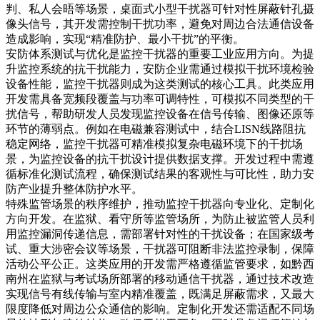
判、私人会晤等场景，桌面式小型干扰器可针对性屏蔽针孔摄
像头信号，其开发需控制干扰功率，避免对周边合法通信设备
造成影响，实现“精准防护、最小干扰”的平衡。
安防体系测试与优化是监控干扰器的重要工业应用方向。为提
升监控系统的抗干扰能力，安防企业需通过模拟干扰环境检验
设备性能，监控干扰器则成为这类测试的核心工具。此类应用
开发需具备宽频段覆盖与功率可调特性，可模拟不同类型的干
扰信号，帮助研发人员发现监控设备在信号传输、图像还原等
环节的薄弱点。例如在电磁兼容测试中，结合LISN线路阻抗
稳定网络，监控干扰器可精准模拟复杂电磁环境下的干扰场
景，为监控设备的抗干扰设计提供数据支撑。开发过程中需遵
循标准化测试流程，确保测试结果的客观性与可比性，助力安
防产业提升整体防护水平。
特殊监管场景的秩序维护，推动监控干扰器向专业化、定制化
方向开发。在监狱、看守所等监管场所，为防止被监管人员利
用监控漏洞传递信息，需部署针对性的干扰设备；在国家级考
试、重大涉密会议等场景，干扰器可阻断非法监控录制，保障
活动公平公正。这类应用的开发需严格遵循监管要求，如黔西
南州在监狱与考试场所部署的移动通信干扰器，通过技术改造
实现信号有线传输与室内精准覆盖，既满足屏蔽需求，又最大
限度降低对周边公众通信的影响。定制化开发还需适配不同场