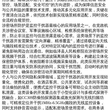
管控、场景适配、安全可控”的方向进阶，成为保障信息安全
与公共利益的重要技术支撑。推动其多元化应用开发，关键在
于厘清合法边界，依托技术创新实现场景精准适配，同时强化
全流程合规管控。
涉密场所防护是监控干扰器最核心的应用场景之一。在党政机
关涉密会议室、军事设施核心区域、检察系统保密机房等场
所，防止非法监控与信息泄露是核心需求。这类场景下的监控
干扰器开发需聚焦“定向屏蔽、精准覆盖”，通过搭载定向天线
与频段精准定位技术，仅对特定区域内的监控信号进行屏蔽，
避免影响周边合法通信。例如临泽县人民检察院在涉密场所安
装视频干扰器，结合红黑滤波隔离插座等设备，构建起立体化
保密防护体系，有效阻断非法视频采集链路。此类应用开发还
需注重与现有安防系统的协同，实现干扰范围、启动时机的智
能化管控，确保在涉密活动开展期间精准生效。
个人与公共空间隐私保障领域，监控干扰器的应用开发呈现轻
量化、便携化趋势。在酒店客房、公共更衣室、试衣间等易被
非法偷拍的场景，便携式监控干扰设备可帮助公众主动防范隐
私泄露。这类设备的开发重点在于小型化设计与多模式探测干
扰融合，如CC309防偷拍探测器集成激光探测与无线扫频功
能，可精准定位并干扰1MHz-6.5GHz频段的无线监控设备，
同时支持静音震动提示，适配私密场景使用需求。在商务谈