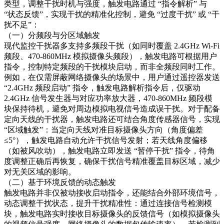
类型，调整干扰时机与强度，触发电路通过 “指令解析” 与
“状态反馈”，实现干扰的精准化控制，避免 “过度干扰” 或 “干
扰不足”：​
（一）分频段与分区域触发​
现代监控干扰器多支持多频段干扰（如同时覆盖 2.4GHz Wi-Fi
频段、470-860MHz 模拟摄像头频段），触发电路可根据用户
指令，控制特定频段的干扰模块启动，而非全频段同时工作。
例如，在仅需屏蔽网络摄像头的场景中，用户通过遥控器发送
“2.4GHz 频段启动” 指令，触发电路解析指令后，仅驱动
2.4GHz 信号发生器与对应功率放大器，470-860MHz 频段模
块保持待机，避免对周边模拟电视信号造成误干扰。对于配备
定向天线的干扰器，触发电路还可结合角度传感器信号，实现
“区域触发”：当定向天线对准目标摄像头方向（角度偏差
≤5°），触发电路自动允许干扰信号发射；若天线角度偏移
（如被风吹动），触发电路立即发送 “暂停干扰” 指令，待角
度调整正确后再恢复，确保干扰信号精准覆盖目标区域，减少
对无关区域的影响。​
（二）基于环境反馈的动态触发​
触发电路并非仅被动接收启动指令，还能结合外部环境信号，
动态调整干扰状态，提升干扰精准性：通过连接信号检测模
块，触发电路实时接收目标摄像头的反馈信号（如模拟摄像头