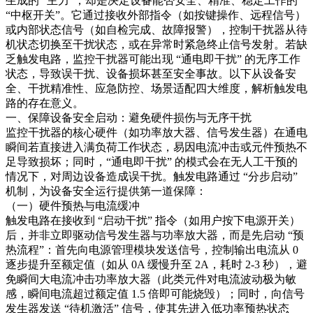
生成的 “主力”，却是决定设备能否安全、精准、稳定工作的
“中枢开关”。它通过接收外部指令（如按键操作、远程信号）
或内部状态信号（如自检完成、故障报警），控制干扰器从待
机状态切换至干扰状态，或在异常时紧急终止信号发射。若缺
乏触发电路，监控干扰器可能出现 “通电即干扰” 的无序工作
状态，导致误干扰、设备损坏甚至安全事故。以下从设备安
全、干扰精准性、应急防控、场景适配四大维度，解析触发电
路的存在意义。​
一、保障设备安全启动：避免硬件损伤与无序干扰​
监控干扰器的核心硬件（如功率放大器、信号发生器）在通电
瞬间若直接进入满负荷工作状态，易因电流冲击或元件预热不
足导致损坏；同时，“通电即干扰” 的模式会在无人工干预的
情况下，对周边设备造成误干扰。触发电路通过 “分步启动”
机制，为设备安全运行提供第一道保障：​
（一）硬件预热与电流缓冲​
触发电路在接收到 “启动干扰” 指令（如用户按下电源开关）
后，并非立即驱动信号发生器与功率放大器，而是先启动 “预
热流程”：首先向电源管理模块发送信号，控制输出电流从 0
逐步提升至额定值（如从 0A 缓慢升至 2A，耗时 2-3 秒），避
免瞬间大电流冲击功率放大器（此类元件对电流波动极为敏
感，瞬间电流超过额定值 1.5 倍即可能烧毁）；同时，向信号
发生器发送 “待机激活” 信号，使其先进入低功率预热状态