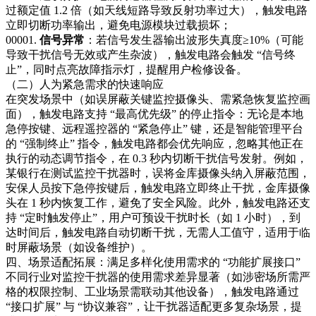
过额定值 1.2 倍（如天线短路导致反射功率过大），触发电路
立即切断功率输出，避免电源模块过载损坏；​
00001.
信号异常
：若信号发生器输出波形失真度≥10%（可能
导致干扰信号无效或产生杂波），触发电路会触发 “信号终
止”，同时点亮故障指示灯，提醒用户检修设备。​
（二）人为紧急需求的快速响应​
在突发场景中（如误屏蔽关键监控摄像头、需紧急恢复监控画
面），触发电路支持 “最高优先级” 的停止指令：无论是本地
急停按键、远程遥控器的 “紧急停止” 键，还是智能管理平台
的 “强制终止” 指令，触发电路都会优先响应，忽略其他正在
执行的动态调节指令，在 0.3 秒内切断干扰信号发射。例如，
某银行在测试监控干扰器时，误将金库摄像头纳入屏蔽范围，
安保人员按下急停按键后，触发电路立即终止干扰，金库摄像
头在 1 秒内恢复工作，避免了安全风险。此外，触发电路还支
持 “定时触发停止”，用户可预设干扰时长（如 1 小时），到
达时间后，触发电路自动切断干扰，无需人工值守，适用于临
时屏蔽场景（如设备维护）。​
四、场景适配拓展：满足多样化使用需求的 “功能扩展接口”​
不同行业对监控干扰器的使用需求差异显著（如涉密场所需严
格的权限控制、工业场景需联动其他设备），触发电路通过
“接口扩展” 与 “协议兼容”，让干扰器适配更多复杂场景，提