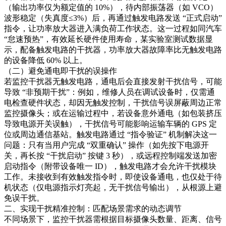
（输出功率仅为额定值的 10%），待内部振荡器（如 VCO）
波形稳定（失真度≤3%）后，再通过触发电路发送 “正式启动”
指令，让功率放大器进入满负荷工作状态。这一过程如同汽车
“怠速预热”，有效延长硬件使用寿命，某实验室测试数据显
示，配备触发电路的干扰器，功率放大器故障率比无触发电路
的设备降低 60% 以上。​
（二）避免通电即干扰的误操作​
若监控干扰器无触发电路，通电后会直接发射干扰信号，可能
导致 “非预期干扰”：例如，维修人员在调试设备时，仅需通
电检查硬件状态，却因无触发控制，干扰信号误屏蔽周边正常
监控摄像头；或在运输过程中，若设备意外通电（如包装挤压
导致电源开关误触），干扰信号可能影响运输车辆的 GPS 定
位或周边通信基站。触发电路通过 “指令验证” 机制解决这一
问题：只有当用户完成 “双重确认” 操作（如先按下电源开
关，再长按 “干扰启动” 按键 3 秒），或远程控制端发送加密
启动指令（附带设备唯一 ID），触发电路才会允许干扰模块
工作。未接收到有效触发指令时，即使设备通电，也仅处于待
机状态（仅电源指示灯亮起，无干扰信号输出），从根源上避
免误干扰。​
二、实现干扰精准控制：匹配场景需求的动态调节​
不同场景下，监控干扰器需根据目标摄像头数量、距离、信号