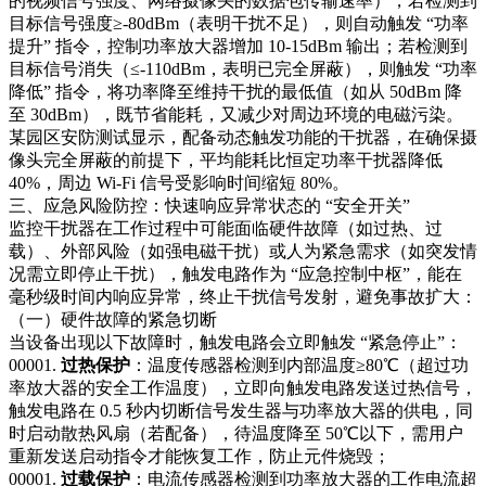
的视频信号强度、网络摄像头的数据包传输速率），若检测到
目标信号强度≥-80dBm（表明干扰不足），则自动触发 “功率
提升” 指令，控制功率放大器增加 10-15dBm 输出；若检测到
目标信号消失（≤-110dBm，表明已完全屏蔽），则触发 “功率
降低” 指令，将功率降至维持干扰的最低值（如从 50dBm 降
至 30dBm），既节省能耗，又减少对周边环境的电磁污染。
某园区安防测试显示，配备动态触发功能的干扰器，在确保摄
像头完全屏蔽的前提下，平均能耗比恒定功率干扰器降低
40%，周边 Wi-Fi 信号受影响时间缩短 80%。​
三、应急风险防控：快速响应异常状态的 “安全开关”​
监控干扰器在工作过程中可能面临硬件故障（如过热、过
载）、外部风险（如强电磁干扰）或人为紧急需求（如突发情
况需立即停止干扰），触发电路作为 “应急控制中枢”，能在
毫秒级时间内响应异常，终止干扰信号发射，避免事故扩大：​
（一）硬件故障的紧急切断​
当设备出现以下故障时，触发电路会立即触发 “紧急停止”：​
00001.
过热保护
：温度传感器检测到内部温度≥80℃（超过功
率放大器的安全工作温度），立即向触发电路发送过热信号，
触发电路在 0.5 秒内切断信号发生器与功率放大器的供电，同
时启动散热风扇（若配备），待温度降至 50℃以下，需用户
重新发送启动指令才能恢复工作，防止元件烧毁；​
00001.
过载保护
：电流传感器检测到功率放大器的工作电流超