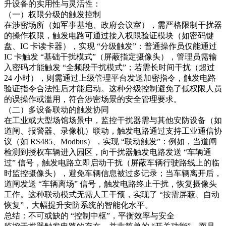
升设备的实用性与灵活性：​
（一）权限分级的触发控制​
在涉密场所（如军事基地、政府会议室），需严格限制干扰器
的操作权限，触发电路可通过接入权限验证模块（如密码键
盘、IC 卡读卡器），实现 “分级触发”：普通操作员仅能通过
IC 卡触发 “基础干扰模式”（屏蔽指定摄像头），管理员需输
入密码才能触发 “全频段干扰模式”；若需长时间干扰（超过
24 小时），则需通过上级管理平台发送加密指令，触发电路
验证指令合法性后才能启动。这种分级控制避免了低权限人员
的误操作或滥用，符合涉密场景的安全管理要求。​
（二）多设备联动的触发协同​
在工业或大型场馆场景中，监控干扰器需与其他安防设备（如
道闸、报警器、录像机）联动，触发电路通过支持工业通信协
议（如 RS485、Modbus），实现 “联动触发”：例如，当道闸
检测到授权车辆进入园区，向干扰器触发电路发送 “车辆通
过” 信号，触发电路立即启动干扰（屏蔽车辆行驶路线上的临
时监控摄像头），避免车辆信息被过多记录；当车辆离开后，
道闸发送 “车辆离场” 信号，触发电路终止干扰，恢复摄像头
工作。这种联动模式无需人工干预，实现了 “按需屏蔽、自动
恢复”，大幅提升安防系统的智能化水平。​
总结：不可或缺的 “控制中枢”，平衡效率与安全​