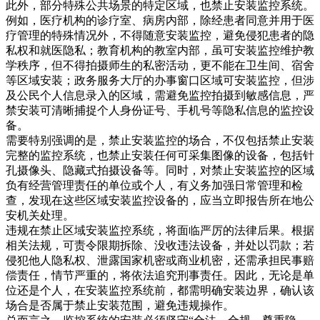
此外，部分特殊公共场景的特定区域，也禁止安装监控系统。
例如，医疗机构的诊疗室、病房内部，除经患者同意并用于医
疗管理的特殊情况外，不得随意安装监控，避免侵犯患者的隐
私权和就医隐私；教育机构的教室内部，虽可安装监控维护教
学秩序，但不得拍摄师生的私密活动，更不能在卫生间、宿舍
等区域安装；政务服务大厅的办事窗口区域可安装监控，但涉
及公民个人信息录入的区域，需避免监控拍摄到敏感信息，严
禁安装可清晰捕捉个人身份证号、手机号等隐私信息的监控设
备。
需要特别强调的是，禁止安装监控的场合，不仅包括禁止安装
完整的监控系统，也禁止安装任何可采集图像的设备，包括针
孔摄像头、隐藏式拍摄设备等。同时，对禁止安装监控的区域
负有经营管理责任的单位或个人，有义务加强日常管理和检
查，发现在这些区域安装监控设备的，应当立即报告所在地公
安机关处理。
违规在禁止区域安装监控系统，将面临严厉的法律后果。根据
相关法规，可责令限期拆除、没收违法设备，并处以罚款；若
侵犯他人隐私权、泄露国家机密或商业机密，还需承担民事赔
偿责任，情节严重的，将依法追究刑事责任。因此，无论是单
位还是个人，在安装监控系统前，都需明确安装边界，确认该
场合是否属于禁止安装范围，避免违规操作。