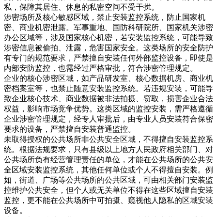
私，保障其居住、休息的私密空间不受干扰。
涉密场所及核心敏感区域，禁止安装监控系统，防止国家机
密、商业机密泄露。军事重地、国防科研院所、国家机关涉密
办公区域等，涉及国家核心机密，若安装监控系统，可能导致
涉密信息被偷拍、泄露，危害国家安全。这类场所的安全防护
有专门的规范要求，严禁擅自安装任何外部监控设备，即使是
内部安防监控，也需经过严格审批，符合涉密管理规定。
企业的核心涉密区域，如产品研发室、核心数据机房、商业机
密档案室等，也禁止随意安装监控系统。若违规安装，可能导
致企业核心技术、商业数据被非法拍摄、窃取，损害企业合法
权益，影响市场竞争优势。这类区域的监控安装，需严格遵循
企业涉密管理规定，经专人审批后，由专业人员安装符合保密
要求的设备，严禁擅自安装普通监控。
未取得授权的公共场所非公共安全区域，不得擅自安装监控系
统。根据法规要求，只有县级以上地方人民政府相关部门、对
公共场所负有经营管理责任的单位，才能在公共场所的公共安
全区域安装监控系统，其他任何单位或个人不得擅自安装。例
如，街道、广场等公共场所的公共区域，可由相关部门安装监
控维护公共安全，但个人或无关单位不得在这些区域擅自安装
监控，更不能在公共场所中可拍摄、窥视他人隐私的区域安装
设备。