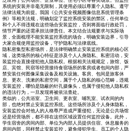
泛应用于公共场所、企业单位、住宅小区等各类场景。但监控
系统的安装并非毫无限制，其使用必须以尊重个人隐私、遵守
法律法规为前提。我国《公共安全视频图像信息系统管理条
例》等相关法规，明确划定了监控系统安装的禁区，任何单位
和个人不得违规在这些场合安装监控，否则将面临行政处罚，
情节严重的还需承担法律责任。本文结合法规要求与实际场
景，全面梳理不能安装监控系统的场合，明确安装边界，引导
大家合规使用监控设备，守护隐私与法律底线。
隐私密集型私密场所，是法律明确禁止安装监控系统的核心区
域，这类场所的核心特征是涉及个人人身隐私、私密活动，安
装监控会直接侵犯他人隐私权。根据相关法规规定，旅馆、饭
店、宾馆、民宿等经营接待食宿场所的客房或者包间内部，严
禁安装任何图像采集设备及相关设施。客房、包间是旅客休
息、更衣、洗漱的私密空间，属于个人隐私的核心范畴，违规
安装监控，哪怕是隐蔽的针孔摄像头，也属于侵犯他人隐私权
的违法行为，一旦发现将被依法查处。
类似的，公共浴室、卫生间、更衣室、哺乳室、试衣间的内
部，也绝对禁止安装监控系统。这些场所涉及个人身体隐私，
安装监控会对他人的人格尊严造成严重侵犯，无论是公共场馆
还是经营场所，都不得在这些区域设置任何监控设备。此外，
学生宿舍的房间内部、单位为内部人员提供住宿、休息服务的
房间内部，同样禁止安装监控，避免侵犯学生、员工的个人隐