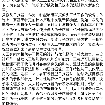
关联不大的领域，实际上正通过多种方式相互交织、相互影
响，为安全防护、隐私保护以及相关技术的演进带来新的变
革。​
摄像头干扰器，作为一种能够阻碍摄像头正常工作的设备，传
统上主要基于特定的技术原理来实现干扰功能。例如，常见的
电磁干扰型摄像头干扰器，通过发射与摄像头工作频率相近或
相同的强大电磁信号，使摄像头的传感器、信号传输线路等受
到干扰，无法正常捕捉图像或传输数据。而光学干扰型则是利
用光学原理，通过发射强光、制造反光或散射等方式，干扰摄
像头的光学成像过程。但随着人工智能技术的兴起，摄像头干
扰器领域迎来了新的发展契机与变革。​
人工智能为摄像头干扰器的设计与优化提供了强大助力。在设
计环节，借助人工智能的模拟和分析能力，工程师可以更精准
地预测不同干扰信号对各类摄像头的影响。通过大量的数据收
集和机器学习算法训练，构建出摄像头工作特性与干扰效果之
间的模型。这样一来，在研发新型干扰器时，能够依据目标摄
像头的参数和特点，针对性地设计干扰信号的频率、强度、波
形等关键参数，大大提高干扰器的研发效率和性能。例如，针
对当前市场上种类繁多的智能摄像头，利用人工智能分析其不
同的图像识别算法、通信协议以及传感器特性，研发出更具针
对性的干扰策略，使干扰器能够更有效地应对各种复杂场景下
的摄像头。​