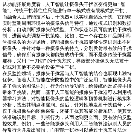
从功能拓展角度看，人工智能让摄像头干扰器变得更加 “智
能”。传统干扰器往往只能进行单一模式或有限模式的干扰，
而融合人工智能技术后，干扰器可以实现自适应干扰。它能够
实时监测周围环境中的摄像头信号特征，通过模式识别和数据
分析，自动判断摄像头的类型、工作状态以及可能的抗干扰机
制，进而动态调整干扰策略。比如，在一个存在多种品牌和型
号摄像头的大型场所，智能摄像头干扰器能够快速识别出不同
摄像头，并针对每一种摄像头的特点，分别发射最有效的干扰
信号，确保所有摄像头都能被成功干扰，而不是像传统干扰器
那样，采用 “一刀切” 的干扰方式，导致部分摄像头无法被干
扰或对其他不必要的设备产生干扰。​
在反监控领域，摄像头干扰器与人工智能的结合也展现出独特
优势。随着人工智能在安防监控中的广泛应用，智能摄像头具
备了强大的图像识别、行为分析等功能，给传统的反监控手段
带来了挑战。然而，基于人工智能的摄像头干扰器可以利用机
器学习算法，对智能摄像头的监控逻辑和预警机制进行模拟和
分析，找出其弱点和漏洞。然后，针对性地发射干扰信号，不
仅干扰摄像头的图像采集，还能干扰其智能分析系统，使其无
法准确识别目标、判断行为，从而达到更全面、更有效的反监
控效果。例如，一些智能摄像头利用人工智能算法识别人员的
异常行为并发出警报，而智能干扰器可以通过干扰其算法运