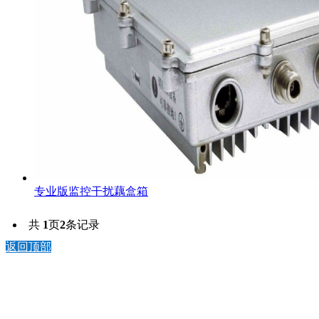
专业版监控干扰藕盒箱
共
1
页
2
条记录
返回顶部