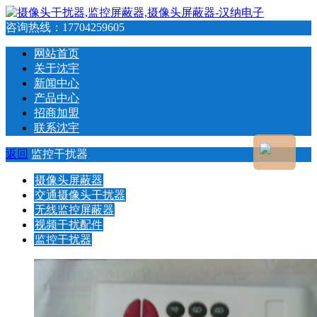
咨询热线：
17704259605
网站首页
关于沈宇
新闻中心
产品中心
招商加盟
联系沈宇
返回
监控干扰器
摄像头屏蔽器
交通摄像头干扰器
无线监控屏蔽器
视频干扰配件
监控干扰器